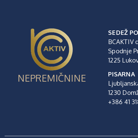
SEDEŽ PO
BCAKTIV d
Spodnje P
1225 Luko
PISARNA
NEPREMIČNINE
Ljubljansk
1230 Domž
+386 41 3