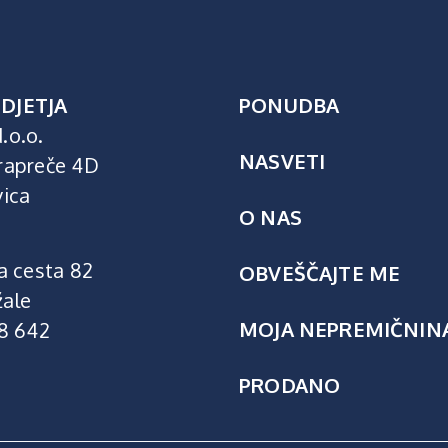
DJETJA
PONUDBA
.o.o.
NASVETI
rapreče 4D
vica
O NAS
a cesta 82
OBVEŠČAJTE ME
ale
MOJA NEPREMIČNIN
18 642
PRODANO