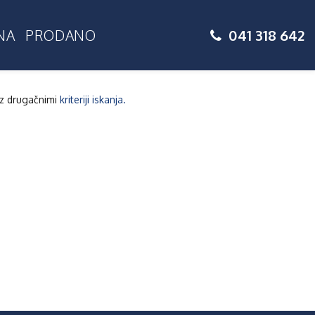
041 318 642
NA
PRODANO
 z drugačnimi
kriteriji iskanja.
Prodajate
nepremično?
Naročite
brezplačni
posvet!