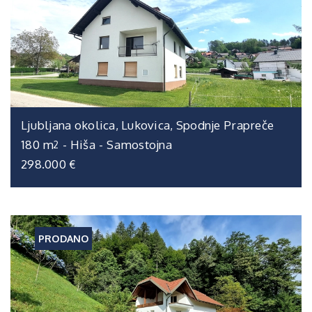
Ljubljana okolica, Lukovica, Spodnje Prapreče
180 m
-
Hiša
-
Samostojna
2
298.000 €
PRODANO