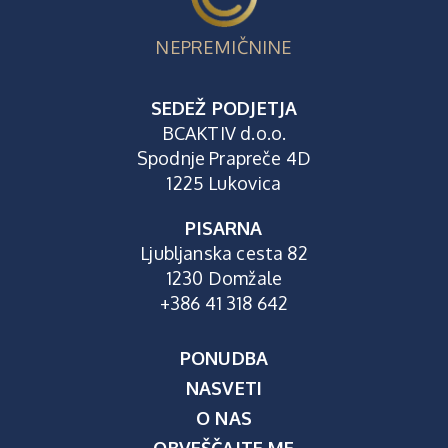
NEPREMIČNINE
SEDEŽ PODJETJA
BCAKTIV d.o.o.
Spodnje Prapreče 4D
1225 Lukovica
PISARNA
Ljubljanska cesta 82
1230 Domžale
+386 41 318 642
PONUDBA
NASVETI
O NAS
OBVEŠČAJTE ME