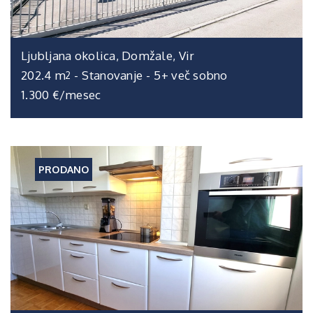
Ljubljana okolica, Domžale, Vir
202.4 m
-
Stanovanje
-
5+ več sobno
2
1.300 €/mesec
PRODANO