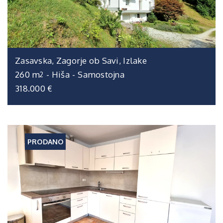
Zasavska, Zagorje ob Savi, Izlake
260 m
-
Hiša
-
Samostojna
2
318.000 €
PRODANO