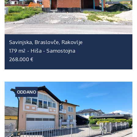
Savinjska, Braslovče, Rakovlje
179 m
-
Hiša
-
Samostojna
2
268.000 €
ODDANO