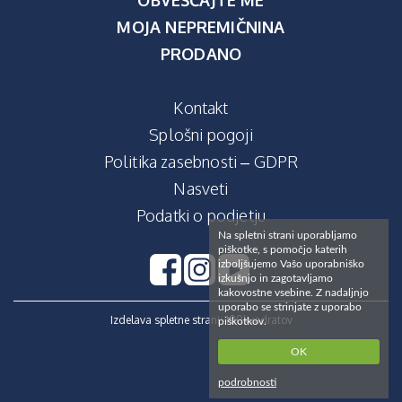
MOJA NEPREMIČNINA
PRODANO
Kontakt
Splošni pogoji
Politika zasebnosti – GDPR
Nasveti
Podatki o podjetju
Na spletni strani uporabljamo
piškotke, s pomočjo katerih
izboljšujemo Vašo uporabniško
izkušnjo in zagotavljamo
kakovostne vsebine. Z nadaljnjo
uporabo se strinjate z uporabo
Izdelava spletne strani:
100kvadratov
piškotkov.
OK
podrobnosti