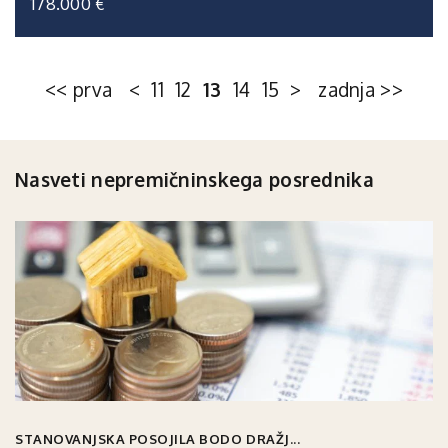
178.000 €
<< prva
<
11
12
13
14
15
>
zadnja >>
Nasveti nepremičninskega posrednika
STANOVANJSKA POSOJILA BODO DRAŽJ...