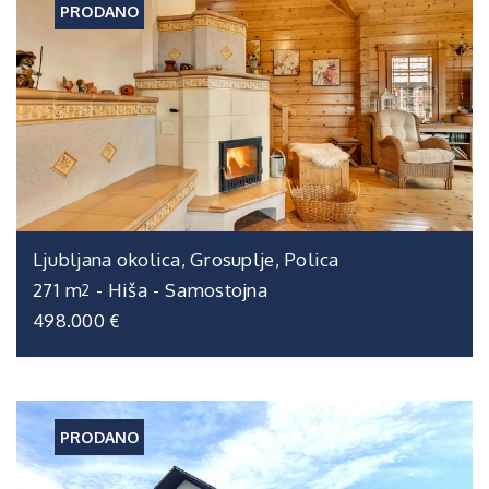
PRODANO
Ljubljana okolica, Grosuplje, Polica
271 m
-
Hiša
-
Samostojna
2
498.000 €
PRODANO