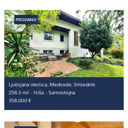
PRODANO
Ljubljana okolica, Medvode, Smlednik
258.3 m
-
Hiša
-
Samostojna
2
358.000 €