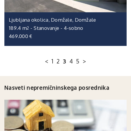
Ljubljana okolica, Domžale, Domžale
189.4 m
-
Stanovanje
-
4-sobno
2
469.000 €
<
1
2
3
4
5
>
Nasveti nepremičninskega posrednika