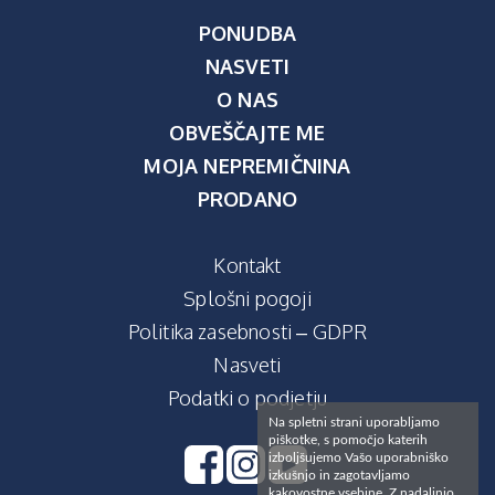
PONUDBA
NASVETI
O NAS
OBVEŠČAJTE ME
MOJA NEPREMIČNINA
PRODANO
Kontakt
Splošni pogoji
Politika zasebnosti – GDPR
Nasveti
Podatki o podjetju
Na spletni strani uporabljamo
piškotke, s pomočjo katerih
izboljšujemo Vašo uporabniško
izkušnjo in zagotavljamo
kakovostne vsebine. Z nadaljnjo