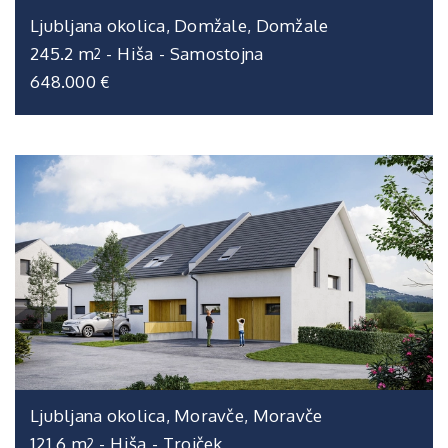
Ljubljana okolica, Domžale, Domžale
245.2 m
-
Hiša
-
Samostojna
2
648.000 €
Ljubljana okolica, Moravče, Moravče
121.6 m
-
Hiša
-
Trojček
2