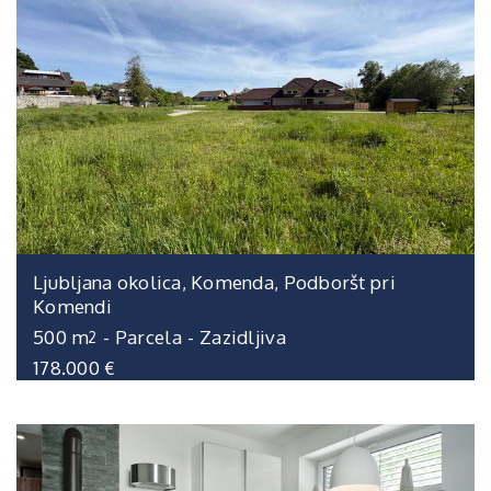
Ljubljana okolica, Komenda, Podboršt pri
Komendi
500 m
-
Parcela
-
Zazidljiva
2
178.000 €