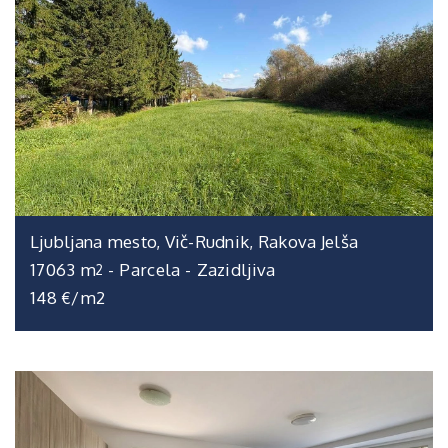
Ljubljana mesto, Vič-Rudnik, Rakova Jelša
17063 m
-
Parcela
-
Zazidljiva
2
148 €/m2