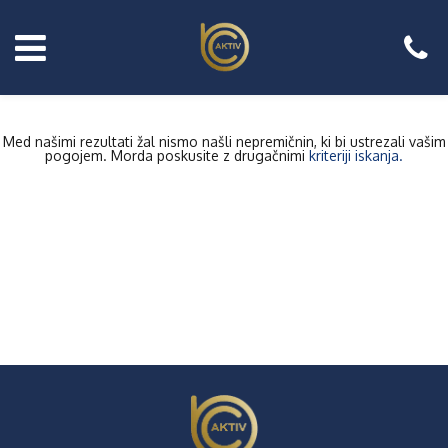
Med našimi rezultati žal nismo našli nepremičnin, ki bi ustrezali vašim
pogojem. Morda poskusite z drugačnimi
kriteriji iskanja.
Prodajate
nepremično?
Naročite
brezplačni
posvet!