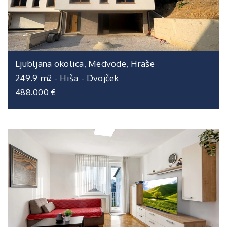
Ljubljana okolica, Medvode, Hraše
249.9 m
-
Hiša
-
Dvojček
2
488.000 €