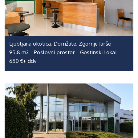
Ljubljana okolica, Domžale, Zgornje Jarše
95.8 m
-
Poslovni prostor
-
Gostinski lokal
2
650 €+ ddv