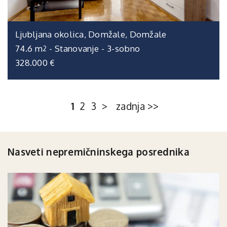
Ljubljana okolica, Domžale, Domžale
74.6 m
-
Stanovanje
-
3-sobno
2
328.000 €
1
2
3
>
zadnja >>
Nasveti nepremičninskega posrednika