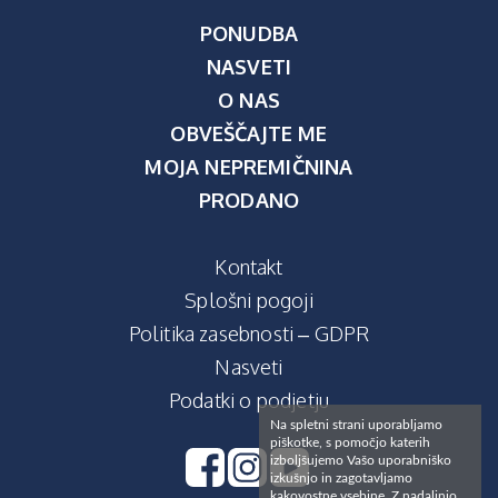
PONUDBA
NASVETI
O NAS
OBVEŠČAJTE ME
MOJA NEPREMIČNINA
PRODANO
Kontakt
Splošni pogoji
Politika zasebnosti – GDPR
Nasveti
Podatki o podjetju
Na spletni strani uporabljamo
piškotke, s pomočjo katerih
izboljšujemo Vašo uporabniško
izkušnjo in zagotavljamo
kakovostne vsebine. Z nadaljnjo