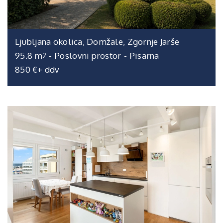
Ljubljana okolica, Domžale, Zgornje Jarše
95.8 m
-
Poslovni prostor
-
Pisarna
2
850 €+ ddv