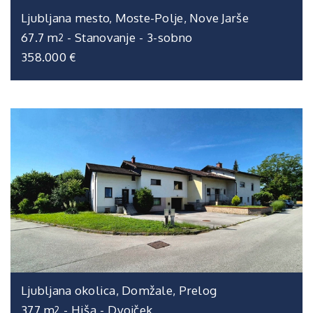
Ljubljana mesto, Moste-Polje, Nove Jarše
67.7 m
-
Stanovanje
-
3-sobno
2
358.000 €
Ljubljana okolica, Domžale, Prelog
377 m
-
Hiša
-
Dvojček
2