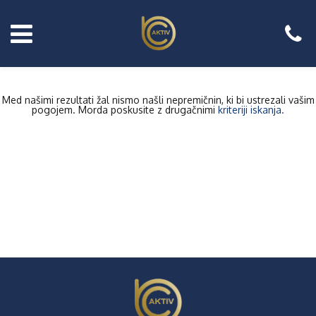
Med našimi rezultati žal nismo našli nepremičnin, ki bi ustrezali vašim
pogojem. Morda poskusite z drugačnimi
kriteriji iskanja.
Prodajate
nepremično?
Naročite
brezplačni
posvet!