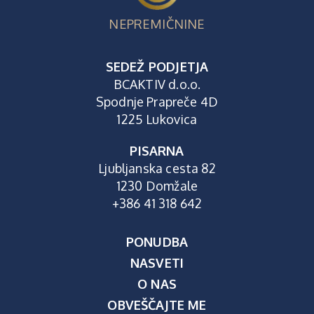
NEPREMIČNINE
SEDEŽ PODJETJA
BCAKTIV d.o.o.
Spodnje Prapreče 4D
1225 Lukovica
PISARNA
Ljubljanska cesta 82
1230 Domžale
+386 41 318 642
PONUDBA
NASVETI
O NAS
OBVEŠČAJTE ME