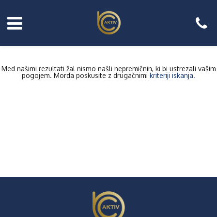
Med našimi rezultati žal nismo našli nepremičnin, ki bi ustrezali vašim
pogojem. Morda poskusite z drugačnimi
kriteriji iskanja.
Prodajate
nepremično?
Naročite
brezplačni
posvet!