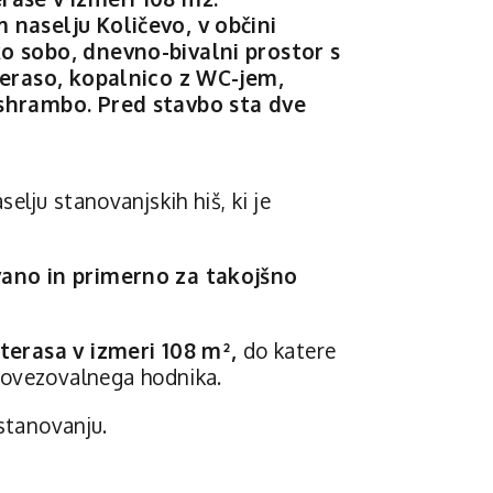
naselju Količevo, v občini
o sobo, dnevno-bivalni prostor s
teraso, kopalnico z WC-jem,
shrambo. Pred stavbo sta dve
lju stanovanjskih hiš, ki je
ano in primerno za takojšno
terasa v izmeri
108 m²
,
do katere
povezovalnega hodnika.
 stanovanju.