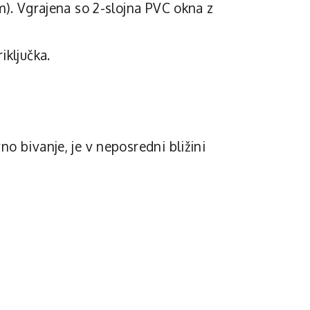
m). Vgrajena so 2-slojna PVC okna z
iključka.
o bivanje, je v neposredni bližini