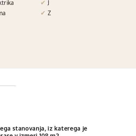
ktrika
J
ma
Z
ega stanovanja, iz katerega je
rase v izmeri 108 m2.