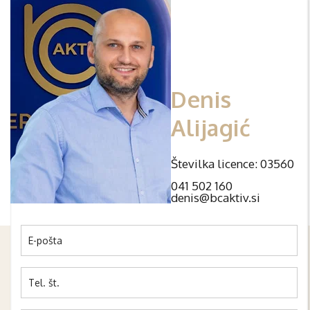
Denis
Alijagić
Številka licence: 03560
041 502 160
denis@bcaktiv.si