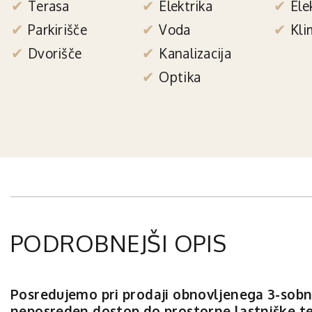
Terasa
Elektrika
Ele
Parkirišče
Voda
Kli
Dvorišče
Kanalizacija
Optika
PODROBNEJŠI OPIS
Posredujemo pri prodaji obnovljenega 3-sobn
neposreden dostop do prostorne lastniške te