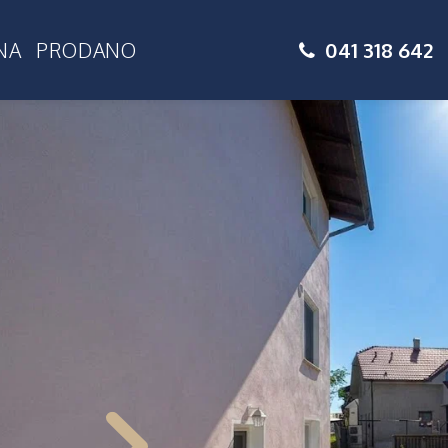
041 318 642
NA
PRODANO