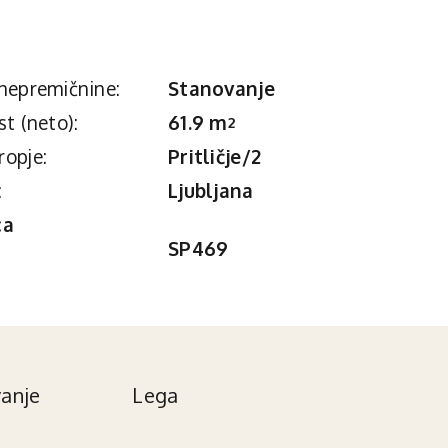
nepremičnine:
Stanovanje
st (neto):
61.9 m
2
ropje:
Pritličje/2
:
Ljubljana
ca
SP469
anje
Lega