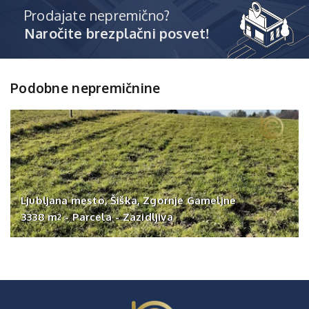
Prodajate nepremično?
Naročite brezplačni posvet!
Podobne nepremičnine
Ljubljana mesto, Šiška, Zgornje Gameljne
3338 m
-
Parcela
-
Zazidljiva
2