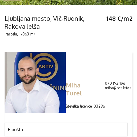
Ljubljana mesto, Vič-Rudnik,
148 €/m2
Rakova Jelša
Parcela, 17063 m
2
Miha
070 192 196
miha@bcaktiv.si
Turel
Številka licence: 03296