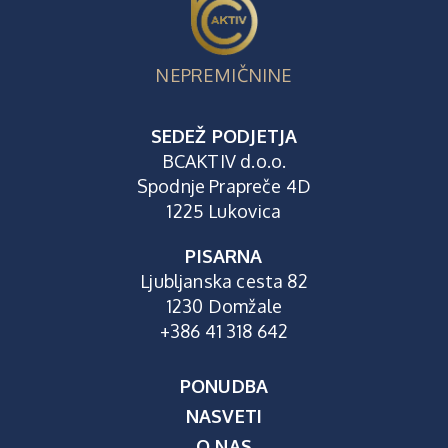
NEPREMIČNINE
SEDEŽ PODJETJA
BCAKTIV d.o.o.
Spodnje Prapreče 4D
1225 Lukovica
PISARNA
Ljubljanska cesta 82
1230 Domžale
+386 41 318 642
PONUDBA
NASVETI
O NAS