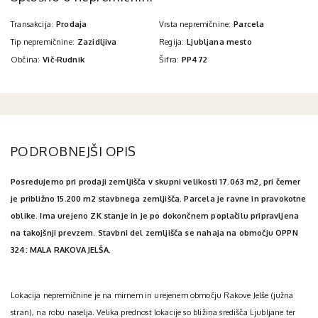
Transakcija:
Prodaja
Vrsta nepremičnine:
Parcela
Tip nepremičnine:
Zazidljiva
Regija:
Ljubljana mesto
Občina:
Vič-Rudnik
Šifra:
PP472
PODROBNEJŠI OPIS
Posredujemo pri prodaji zemljišča v skupni velikosti 17.063 m2, pri čemer
je približno 15.200 m2 stavbnega zemljišča. Parcela je ravne in pravokotne
oblike. Ima urejeno ZK stanje in je po dokončnem poplačilu pripravljena
na takojšnji prevzem. Stavbni del zemljišča se nahaja na območju OPPN
324: MALA RAKOVA JELŠA.
Lokacija nepremičnine je na mirnem in urejenem območju Rakove Jelše (južna
stran), na robu naselja. Velika prednost lokacije so bližina središča Ljubljane ter