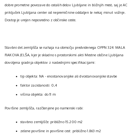
dobre prometne povezave do ostalih delov Ljubljane in bližnjih mest, saj je AC
priključek Ljubljana center od nepremičnine oddaljen le nekaj minut vožnje.
Dostop je urejen neposredno z občinske ceste.
Stavbni del zemljišča se nahaja na območju predvidenega OPPN 324: MALA
RAKOVA JELŠA, kjer je skladno s prostorskimi akti Mestne občine Ljubljana
dovoljena gradnja objektov z naslednjimi specifikacijami:
tip objekta: NA - enostanovanjske ali dvostanovanjske stavbe
faktor zazidanosti: 0,4
višina objekta: do 11 m
Površine zemljišča, razčlenjene po namenski rabi:
stavbno zemljišče: približno 15.200 m2
zelene površine in površine cest: približno 1.863 m2