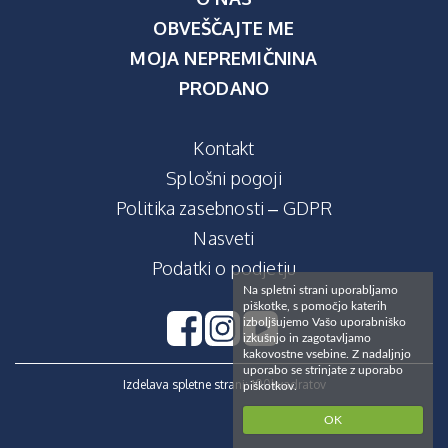
OBVEŠČAJTE ME
MOJA NEPREMIČNINA
PRODANO
Kontakt
Splošni pogoji
Politika zasebnosti – GDPR
Nasveti
Podatki o podjetju
Na spletni strani uporabljamo
piškotke, s pomočjo katerih
izboljšujemo Vašo uporabniško
izkušnjo in zagotavljamo
kakovostne vsebine. Z nadaljnjo
uporabo se strinjate z uporabo
Izdelava spletne strani:
100kvadratov
piškotkov.
OK