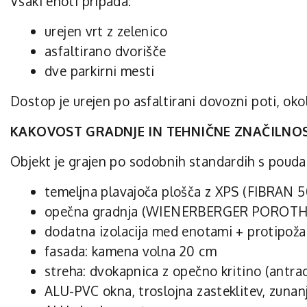
Vsaki enoti pripada:
urejen vrt z zelenico
asfaltirano dvorišče
dve parkirni mesti
Dostop je urejen po asfaltirani dovozni poti, oko
KAKOVOST GRADNJE IN TEHNIČNE ZNAČILNO
Objekt je grajen po sodobnih standardih s pouda
temeljna plavajoča plošča z XPS (FIBRAN 50
opečna gradnja (WIENERBERGER POROTHE
dodatna izolacija med enotami + protipožar
fasada: kamena volna 20 cm
streha: dvokapnica z opečno kritino (antrac
ALU-PVC okna, troslojna zasteklitev, zunanj