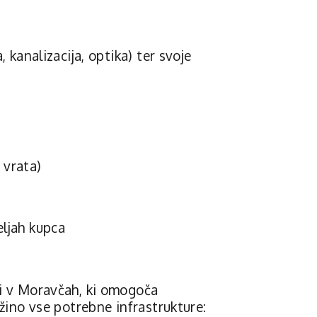
 kanalizacija, optika) ter svoje
 vrata)
)
eljah kupca
ki v Moravčah, ki omogoča
ižino vse potrebne infrastrukture: