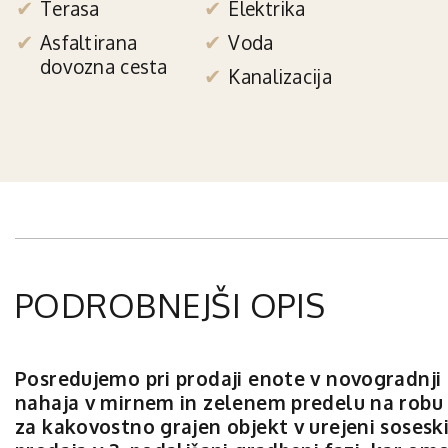
Terasa
Elektrika
Asfaltirana
Voda
dovozna cesta
Kanalizacija
PODROBNEJŠI OPIS
Posredujemo pri prodaji enote v novogradnji 
nahaja v mirnem in zelenem predelu na robu na
za kakovostno grajen objekt v urejeni sosesk