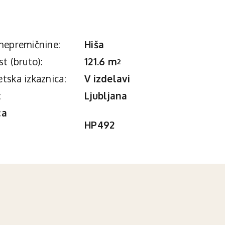
nepremičnine:
Hiša
st (bruto):
121.6 m
2
tska izkaznica:
V izdelavi
:
Ljubljana
ca
HP492