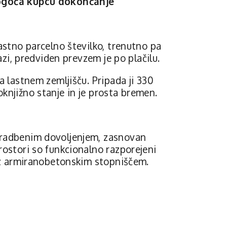
mogoča kupcu dokončanje
lastno parcelno številko, trenutno pa
fazi, predviden prevzem je po plačilu.
a lastnem zemljišču. Pripada ji 330
knjižno stanje in je prosta bremen.
gradbenim dovoljenjem, zasnovan
rostori so funkcionalno razporejeni
i z armiranobetonskim stopniščem.