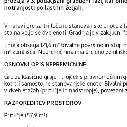
prodaja v 3. podaljšani gradbeni fazi, kar o
notranjosti po lastnih željah.
V naravi gre za tri ločene stanovanjske enote z 
sta na voljo še dve enoti. Gradnja je v zaključni 
Enota obsega 121,6 m² bivalne površine in stoji n
m² zemljišča. Nepremičnina ima urejeno zemljiško
OSNOVNI OPIS NEPREMIČNINE
Gre za klasično grajen trojček s pravnomočnim 
kot tri samostojne stanovanjske enote. Bivalni p
v dveh etažah (pritličje in nadstropje), povezan
RAZPOREDITEV PROSTOROV
Pritličje (57,9 m²):