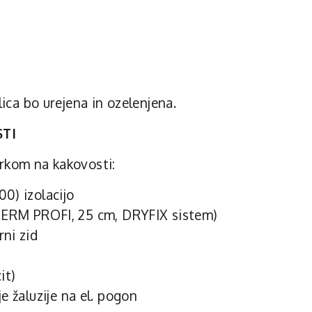
lica bo urejena in ozelenjena.
STI
rkom na kakovosti:
0) izolacijo
RM PROFI, 25 cm, DRYFIX sistem)
ni zid
it)
e žaluzije na el. pogon