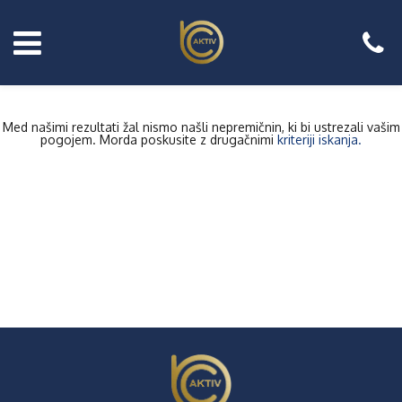
Med našimi rezultati žal nismo našli nepremičnin, ki bi ustrezali vašim
pogojem. Morda poskusite z drugačnimi
kriteriji iskanja.
Prodajate
nepremično?
Naročite
brezplačni
posvet!