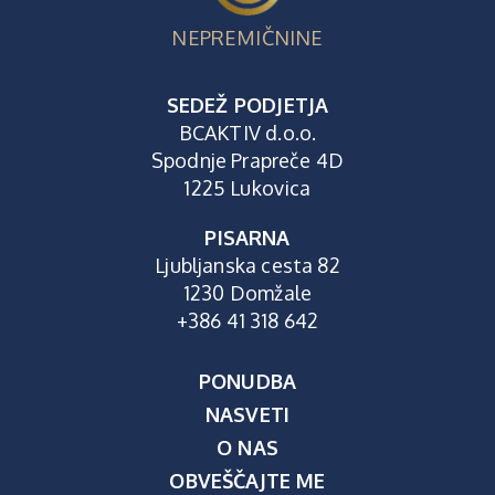
NEPREMIČNINE
SEDEŽ PODJETJA
BCAKTIV d.o.o.
Spodnje Prapreče 4D
1225 Lukovica
PISARNA
Ljubljanska cesta 82
1230 Domžale
+386 41 318 642
PONUDBA
NASVETI
O NAS
OBVEŠČAJTE ME