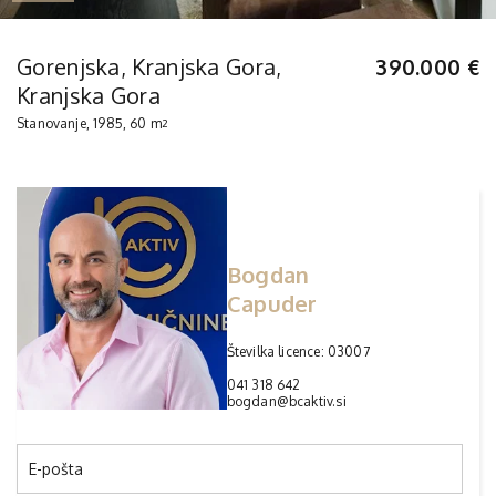
Gorenjska, Kranjska Gora,
390.000 €
Kranjska Gora
Stanovanje, 1985, 60 m
2
Bogdan
Capuder
Številka licence: 03007
041 318 642
bogdan@bcaktiv.si