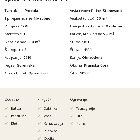
Transakcija:
Prodaja
Vrsta nepremičnine:
Stanovanje
Tip nepremičnine:
1,5-sobno
Velikost (bruto):
60 m
2
Zgrajeno:
1985
Energetska izkaznica:
V izdelavi
Nadstropje:
1
Balkon/Atrij/Terasa:
5.6 m
2
Klet/Shramba:
3.8 m
2
Št. spalnic
1
Št. kopalnic
1
Št. parkirišč
1
Adaptacija:
2010
Stanje:
Obnovljeno
Regija:
Gorenjska
Občina:
Kranjska Gora
Opremljenost:
Opremljeno
Šifra:
SP513
Dodatno
Priključki
Ogrevanje
Balkon
Elektrika
Talno gretje
Parkirišče
Voda
Plin
Klet
Kanalizacija
Klima
Plinovod
Optika