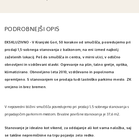
PODROBNEJŠI OPIS
EKSKLUZIVNO - V Kranjski Gori, 50 korakov od smučišča, posredujemo pri
prodaji 1,5-sobnega stanovanja z balkonom, na eni izmed najbolj
zaželenih lokacij. Peš do smučišča in centra, v mirni ulici, v odlično
obnovljeni in vzdrževani stavbi. Ogrevanje na plin, talno gretje, optika,
klimatizirano. Obnovljeno leta 2010, vzdrževano in popolnoma
opremljeno. S stanovanjem se prodaja tudi lastniško parkirno mesto. ZK
urejeno in brez bremen.
V neposredni bližini smučišča posredujemo pri prodaji 1,5-sobnega stanovanja s
pripadajočim parkirnim mestom. Bivalne površine stanovanja je 37,6 m2.
Stanovanje je idealno kot vikend, za oddajanje ali kot varna naložba, saj
se takšne nepremičnine na trgu pojavijo zelo redko.