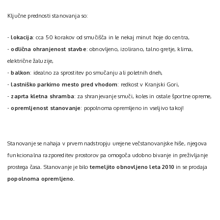
Ključne prednosti stanovanja so:
-
lokacija
: cca 50 korakov od smučišča in le nekaj minut hoje do centra,
-
odlična ohranjenost stavbe
: obnovljeno, izolirano, talno gretje, klima,
električne žaluzije,
-
balkon
: idealno za sprostitev po smučanju ali poletnih dneh,
-
lastniško parkirno mesto pred vhodom
: redkost v Kranjski Gori,
-
zaprta kletna shramba
: za shranjevanje smuči, koles in ostale športne opreme,
-
opremljenost stanovanje
: popolnoma opremljeno in vseljivo takoj!
Stanovanje se nahaja v prvem nadstropju urejene večstanovanjske hiše, njegova
funkcionalna razporeditev prostorov pa omogoča udobno bivanje in preživljanje
prostega časa. Stanovanje je bilo
temeljito obnovljeno leta 2010
in se prodaja
popolnoma opremljeno
.