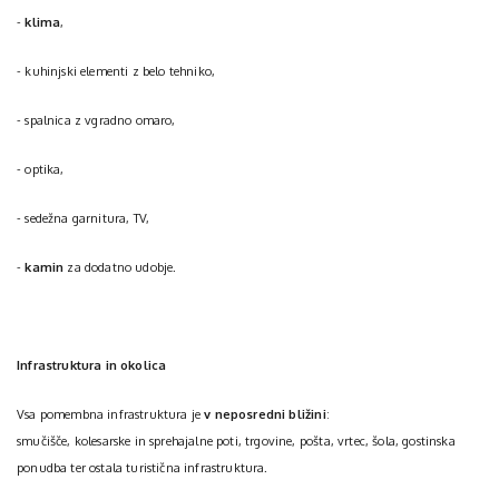
-
klima
,
- kuhinjski elementi z belo tehniko,
- spalnica z vgradno omaro,
- optika,
- sedežna garnitura, TV,
-
kamin
za dodatno udobje.
Infrastruktura in okolica
Vsa pomembna infrastruktura je
v neposredni bližini
:
smučišče, kolesarske in sprehajalne poti, trgovine, pošta, vrtec, šola, gostinska
ponudba ter ostala turistična infrastruktura.