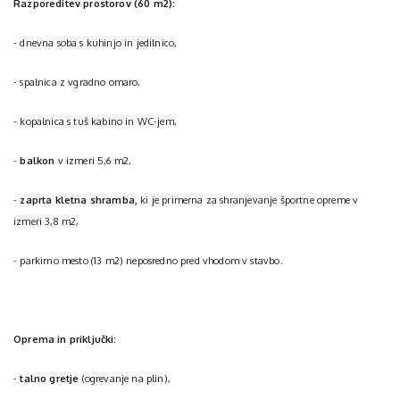
Razporeditev prostorov (60 m2):
- dnevna soba s kuhinjo in jedilnico,
- spalnica z vgradno omaro,
- kopalnica s tuš kabino in WC-jem,
-
balkon
v izmeri 5,6 m2,
-
zaprta kletna shramba,
ki je primerna za shranjevanje športne opreme v
izmeri 3,8 m2,
- parkirno mesto (13 m2) neposredno pred vhodom v stavbo.
Oprema in priključki:
-
talno gretje
(ogrevanje na plin),