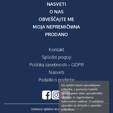
NASVETI
O NAS
OBVEŠČAJTE ME
MOJA NEPREMIČNINA
PRODANO
Kontakt
Splošni pogoji
Politika zasebnosti – GDPR
Nasveti
Podatki o podjetju
Na spletni strani uporabljamo
piškotke, s pomočjo katerih
izboljšujemo Vašo uporabniško
izkušnjo in zagotavljamo
kakovostne vsebine. Z nadaljnjo
uporabo se strinjate z uporabo
Izdelava spletne strani:
100kvadratov
piškotkov.