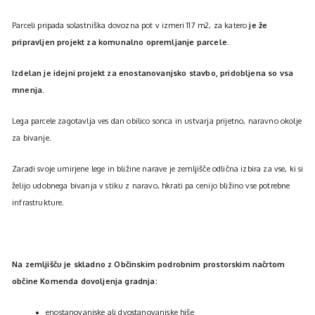
Parceli pripada solastniška dovozna pot v izmeri 117 m2, za katero
je že
pripravljen projekt za komunalno opremljanje parcele.
Izdelan je idejni projekt za enostanovanjsko stavbo, pridobljena so vsa
mnenja.
Lega parcele zagotavlja ves dan obilico sonca in ustvarja prijetno, naravno okolje
za bivanje.
Zaradi svoje umirjene lege in bližine narave je zemljišče odlična izbira za vse, ki si
želijo udobnega bivanja v stiku z naravo, hkrati pa cenijo bližino vse potrebne
infrastrukture.
Na zemljišču je skladno z Občinskim podrobnim prostorskim načrtom
občine Komenda dovoljenja gradnja:
enostanovanjske ali dvostanovanjske hiše