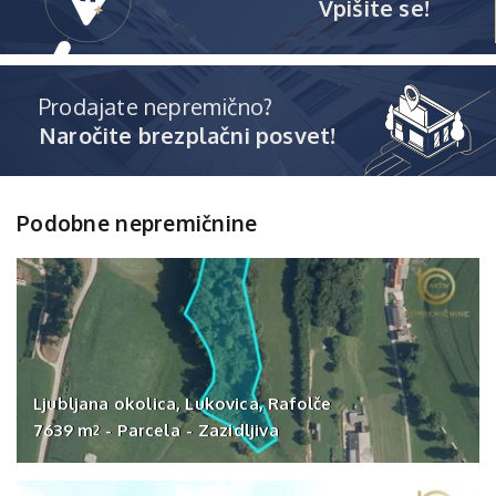
Vpišite se!
Prodajate nepremično?
Naročite brezplačni posvet!
Podobne nepremičnine
Ljubljana okolica, Lukovica, Rafolče
7639 m
-
Parcela
-
Zazidljiva
2