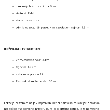
dimenzija hiše: max 9 m x 12 m
etažnost: P+M
streha: dvokapnica
odmiki od sosednjih parcel: 4 m, s soglasjem najmanj 1,5 m
BLIŽINA INFRASTRUKTURE:
vrtec, osnovna šola: 1,6 km
trgovina: 1,2 km
avtobusna postaja: 1 km
Planinski dom Komenda: 150 m
Lokacija nepremičnine je v neposredni bližini narave in rekreacijskih površin,
nedaleč od vse potrebne infrastrukture, ki jo družina potrebuje za nemoteno