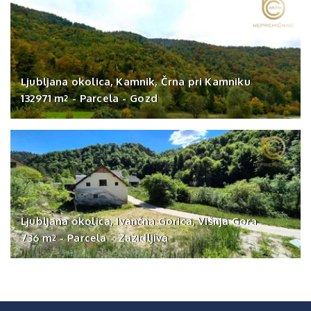
Ljubljana okolica, Kamnik, Črna pri Kamniku
132971 m
-
Parcela
-
Gozd
2
Ljubljana okolica, Ivančna Gorica, Višnja Gora
736 m
-
Parcela
-
Zazidljiva
2