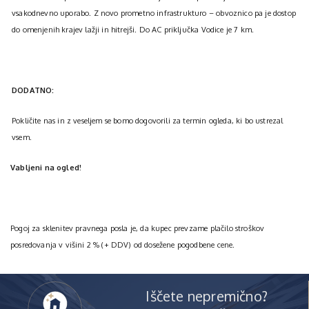
vsakodnevno uporabo. Z novo prometno infrastrukturo – obvoznico pa je dostop
do omenjenih krajev lažji in hitrejši. Do AC priključka Vodice je 7 km.
DODATNO:
Pokličite nas in z veseljem se bomo dogovorili za termin ogleda, ki bo ustrezal
vsem.
Vabljeni na ogled!
Pogoj za sklenitev pravnega posla je, da kupec prevzame plačilo stroškov
posredovanja v višini 2 % (+ DDV) od dosežene pogodbene cene.
Iščete nepremično?