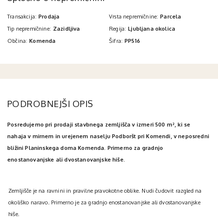
Transakcija:
Prodaja
Vrsta nepremičnine:
Parcela
Tip nepremičnine:
Zazidljiva
Regija:
Ljubljana okolica
Občina:
Komenda
Šifra:
PP516
PODROBNEJŠI OPIS
Posredujemo pri prodaji stavbnega zemljišča v izmeri 500 m², ki se
nahaja v mirnem in urejenem naselju Podboršt pri Komendi, v neposredni
bližini Planinskega doma Komenda. Primerno za gradnjo
enostanovanjske ali dvostanovanjske hiše.
Zemljišče je na ravnini in pravilne pravokotne oblike. Nudi čudovit razgled na
okoliško naravo. Primerno je za gradnjo enostanovanjske ali dvostanovanjske
hiše.