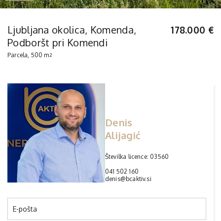
Ljubljana okolica, Komenda,
178.000 €
Podboršt pri Komendi
Parcela, 500 m
2
Denis
Alijagić
Številka licence: 03560
041 502 160
denis@bcaktiv.si