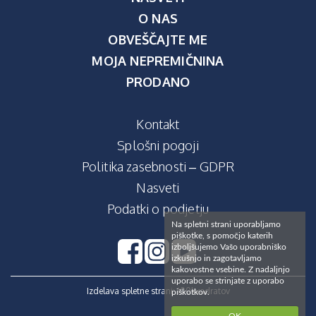
O NAS
OBVEŠČAJTE ME
MOJA NEPREMIČNINA
PRODANO
Kontakt
Splošni pogoji
Politika zasebnosti – GDPR
Nasveti
Podatki o podjetju
Na spletni strani uporabljamo
piškotke, s pomočjo katerih
izboljšujemo Vašo uporabniško
izkušnjo in zagotavljamo
kakovostne vsebine. Z nadaljnjo
uporabo se strinjate z uporabo
Izdelava spletne strani:
100kvadratov
piškotkov.