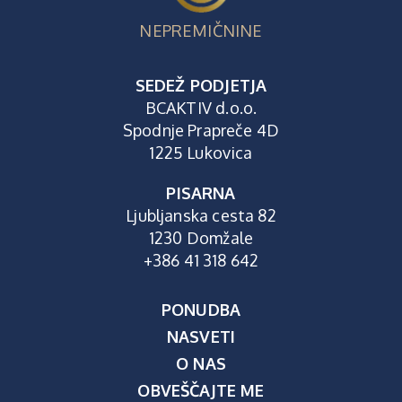
NEPREMIČNINE
SEDEŽ PODJETJA
BCAKTIV d.o.o.
Spodnje Prapreče 4D
1225 Lukovica
PISARNA
Ljubljanska cesta 82
1230 Domžale
+386 41 318 642
PONUDBA
NASVETI
O NAS
OBVEŠČAJTE ME