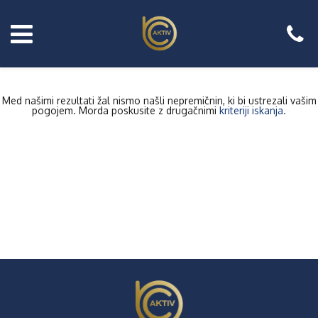
Med našimi rezultati žal nismo našli nepremičnin, ki bi ustrezali vašim
pogojem. Morda poskusite z drugačnimi
kriteriji iskanja.
Prodajate
nepremično?
Naročite
brezplačni
posvet!